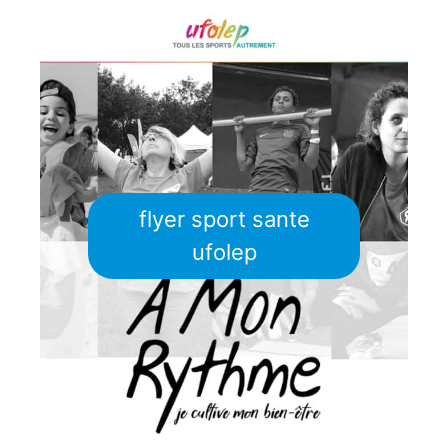
flyer sport sante
ufolep