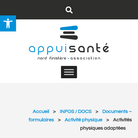
Ouvrir la barre d’outils
Nous contacter
S’abonner au flux RSS
Accueil
>
INFOS / DOCS
>
Documents –
formulaires
>
Activité physique
>
Activités
physiques adaptées