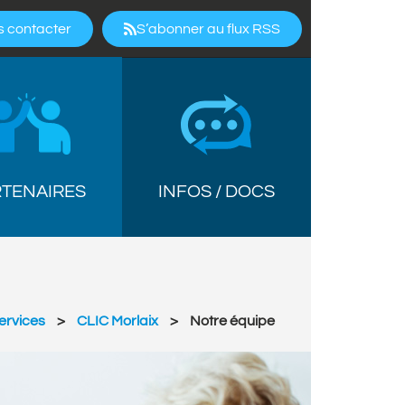
 contacter
S’abonner au flux RSS
INFOS / DOCS
TENAIRES
ervices
>
CLIC Morlaix
>
Notre équipe