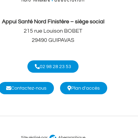
Appui Santé Nord Finistère – siège social
215 rue Louison BOBET
29490 GUIPAVAS
02 98 28 23 53
Contactez-nous
Plan d'accès
Site réalisé par
Abergraphique