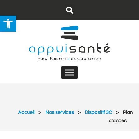
Ouvrir la barre d’outils
Nous contacter
S’abonner au flux RSS
Accueil
>
Nos services
>
Dispositif 3C
>
Plan
d’accès