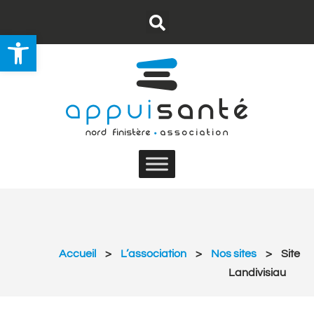
Ouvrir la barre d’outils
Nous contacter
S’abonner au flux RSS
Accueil
>
L’association
>
Nos sites
>
Site
Landivisiau