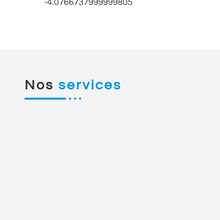
-4.0766737999999805
Nos
services