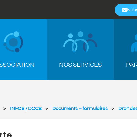
Nous
ASSOCIATION
NOS SERVICES
PAR
>
INFOS / DOCS
>
Documents – formulaires
>
Droit de
rte