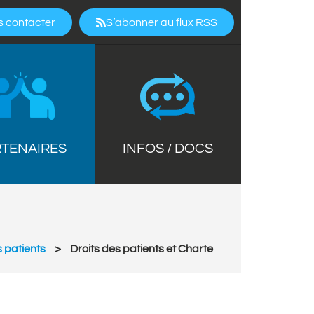
 contacter
S’abonner au flux RSS
INFOS / DOCS
TENAIRES
s patients
>
Droits des patients et Charte